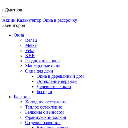
г.Дмитров
Акции
Калькулятор
Окна в рассрочку
Звенигород
Окна
Rehau
Melke
Veka
KBE
Раздвижные окна
Мансардные окна
Окна для дачи
Окна в деревянный дом
Остекление веранды
Деревянные окна
Беседки
Балконы
Холодное остекление
Теплое остекление
Балконы с выносом
Французский балкон
Отделка балконов
Внешняя отделка