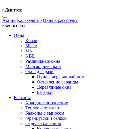
г.Дмитров
Акции
Калькулятор
Окна в рассрочку
Звенигород
Окна
Rehau
Melke
Veka
KBE
Раздвижные окна
Мансардные окна
Окна для дачи
Окна в деревянный дом
Остекление веранды
Деревянные окна
Беседки
Балконы
Холодное остекление
Теплое остекление
Балконы с выносом
Французский балкон
Отделка балконов
Внешняя отделка