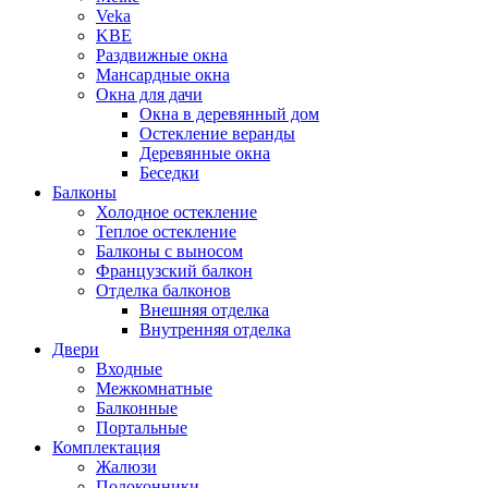
Veka
KBE
Раздвижные окна
Мансардные окна
Окна для дачи
Окна в деревянный дом
Остекление веранды
Деревянные окна
Беседки
Балконы
Холодное остекление
Теплое остекление
Балконы с выносом
Французский балкон
Отделка балконов
Внешняя отделка
Внутренняя отделка
Двери
Входные
Межкомнатные
Балконные
Портальные
Комплектация
Жалюзи
Подоконники