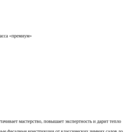
ласса «премиум»
ттачивает мастерство, повышает экспертность и дарит тепло
ые фасадные конструкции от классических зимних садов до