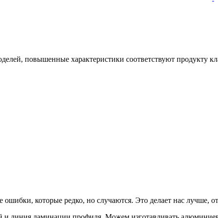
оделей, повышенные характеристики соответствуют продукту к
ые ошибки, которые редко, но случаются. Это делает нас лучше, о
й и линия ламинации профиля. Можем изготавливать алюминиев