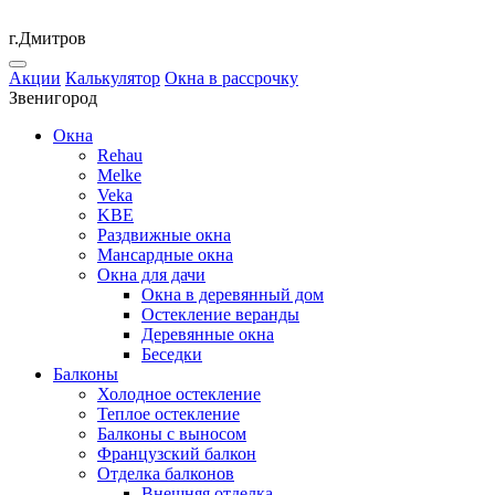
г.Дмитров
Акции
Калькулятор
Окна в рассрочку
Звенигород
Окна
Rehau
Melke
Veka
KBE
Раздвижные окна
Мансардные окна
Окна для дачи
Окна в деревянный дом
Остекление веранды
Деревянные окна
Беседки
Балконы
Холодное остекление
Теплое остекление
Балконы с выносом
Французский балкон
Отделка балконов
Внешняя отделка